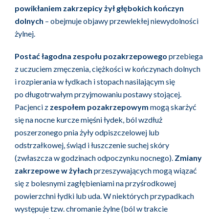
powikłaniem zakrzepicy żył głębokich kończyn
dolnych
– obejmuje objawy przewlekłej niewydolności
żylnej.
Postać łagodna zespołu pozakrzepowego
przebiega
z uczuciem zmęczenia, ciężkości w kończynach dolnych
i rozpierania w łydkach i stopach nasilającym się
po długotrwałym przyjmowaniu postawy stojącej.
Pacjenci z
zespołem pozakrzepowym
mogą skarżyć
się na nocne kurcze mięśni łydek, ból wzdłuż
poszerzonego pnia żyły odpiszczelowej lub
odstrzałkowej, świąd i łuszczenie suchej skóry
(zwłaszcza w godzinach odpoczynku nocnego).
Zmiany
zakrzepowe w żyłach
przeszywających mogą wiązać
się z bolesnymi zagłębieniami na przyśrodkowej
powierzchni łydki lub uda. W niektórych przypadkach
występuje tzw. chromanie żylne (ból w trakcie