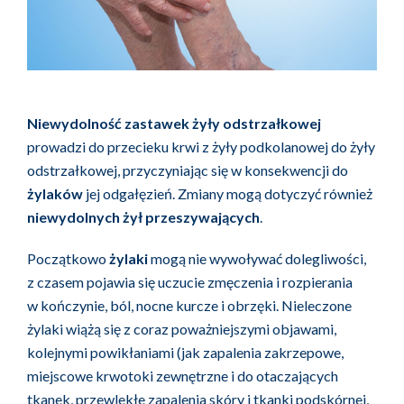
Niewydolność zastawek żyły odstrzałkowej
prowadzi do przecieku krwi z żyły podkolanowej do żyły
odstrzałkowej, przyczyniając się w konsekwencji do
żylaków
jej odgałęzień. Zmiany mogą dotyczyć również
niewydolnych żył przeszywających
.
Początkowo
żylaki
mogą nie wywoływać dolegliwości,
z czasem pojawia się uczucie zmęczenia i rozpierania
w kończynie, ból, nocne kurcze i obrzęki. Nieleczone
żylaki wiążą się z coraz poważniejszymi objawami,
kolejnymi powikłaniami (jak zapalenia zakrzepowe,
miejscowe krwotoki zewnętrzne i do otaczających
tkanek, przewlekłe zapalenia skóry i tkanki podskórnej,