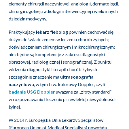
elementy chirurgii naczyniowej, angiologii, dermatologii,
chirurgii ogólnej, radiologii interwencyjnej i wielu innych
dziedzin medycyny.
Praktykujący
lekarz flebolog
powinien cechować się
dużym doświadczeniem w leczeniu chorób żylnych;
doświadczeniem chirurgicznym i mikrochirurgicznym;
niezbędne są kompetencje z zakresu diagnostyki
obrazowej, radiologicznej i sonograficznej. Z punktu
widzenia diagnostyki i terapii chorób żylnych
szczególnie znaczenie ma
ultrasonografia
naczyniowa
, w tym tzw. kolorowy Doppler, czyli
badanie USG Doppler
uważane za „złoty standard”
w rozpoznawaniu i leczeniu przewlekłej niewydolności
żylnej.
W 2014 r. Europejska Unia Lekarzy Specjalistów
(European Union of Medical Specialists) powołała