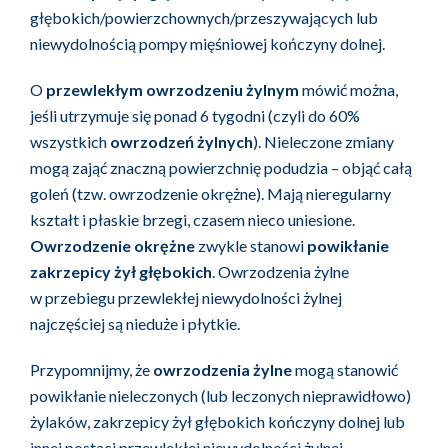
głębokich/powierzchownych/przeszywających lub
niewydolnością pompy mięśniowej kończyny dolnej.
O
przewlekłym owrzodzeniu żylnym
mówić można,
jeśli utrzymuje się ponad 6 tygodni (czyli do 60%
wszystkich
owrzodzeń żylnych
). Nieleczone zmiany
mogą zająć znaczną powierzchnię podudzia – objąć całą
goleń (tzw. owrzodzenie okrężne). Mają nieregularny
kształt i płaskie brzegi, czasem nieco uniesione.
Owrzodzenie okrężne
zwykle stanowi
powikłanie
zakrzepicy żył głębokich
. Owrzodzenia żylne
w przebiegu przewlekłej niewydolności żylnej
najczęściej są nieduże i płytkie.
Przypomnijmy, że
owrzodzenia żylne
mogą stanowić
powikłanie nieleczonych (lub leczonych nieprawidłowo)
żylaków, zakrzepicy żył głębokich kończyny dolnej lub
innej postaci przewlekłej niewydolności żylnej.