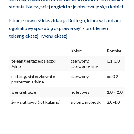
stopniu. Najczęściej
angiektazje
obserwuje się u kobiet.
Istnieje również klasyfikacja Duffego, która w bardziej
ogólnikowy sposób „rozprawia się” z problemem
teleangiektazji i wenulektazji:
Kolor:
Rozmiar:
teleangiektazje/pajączki
czerwony,
0,1-1,0
żylne
czerwono-siny
matting, siateczkowate
czerwony
od 0,2
poszerzenia żylne
wenulektazje
fioletowy
1,0 – 2,0
żyły siatkowe (retikularne)
zielony, niebieski
2,0-4,0