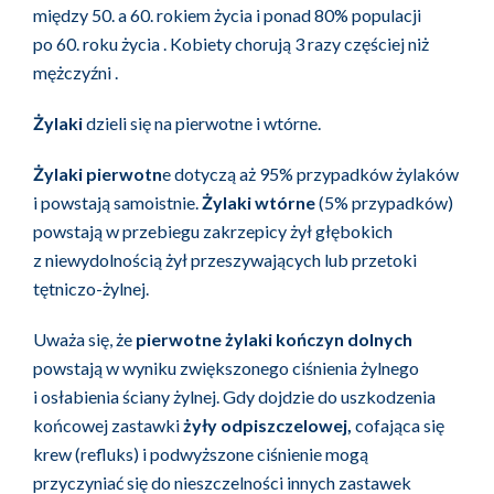
między 50. a 60. rokiem życia i ponad 80% populacji
po 60. roku życia . Kobiety chorują 3 razy częściej niż
mężczyźni .
Żylaki
dzieli się na pierwotne i wtórne.
Żylaki pierwotn
e dotyczą aż 95% przypadków żylaków
i powstają samoistnie.
Żylaki wtórne
(5% przypadków)
powstają w przebiegu zakrzepicy żył głębokich
z niewydolnością żył przeszywających lub przetoki
tętniczo-żylnej.
Uważa się, że
pierwotne żylaki kończyn dolnych
powstają w wyniku zwiększonego ciśnienia żylnego
i osłabienia ściany żylnej. Gdy dojdzie do uszkodzenia
końcowej zastawki
żyły odpiszczelowej,
cofająca się
krew (refluks) i podwyższone ciśnienie mogą
przyczyniać się do nieszczelności innych zastawek