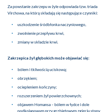
Za powstanie zakrzepu w żyle odpowiada tzw. triada
Virchowa, na którą składają się następujące czynniki:
uszkodzenie śródbłonka naczyniowego,
zwolnienie przepływu krwi,
zmiany w składzie krwi.
Zakrzepica żył głębokich może objawiać się:
bólem i tkliwością uciskową;
obrzękiem;
ociepleniem kończyny;
rozszerzeniem żył powierzchownych;
objawem Homansa – bólem w łydce i dole
podkolanowym przy grzbietowym zgięciu stopy