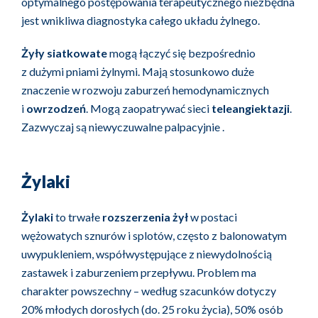
optymalnego postępowania terapeutycznego niezbędna
jest wnikliwa diagnostyka całego układu żylnego.
Żyły siatkowate
mogą łączyć się bezpośrednio
z dużymi pniami żylnymi. Mają stosunkowo duże
znaczenie w rozwoju zaburzeń hemodynamicznych
i
owrzodzeń
. Mogą zaopatrywać sieci
teleangiektazji
.
Zazwyczaj są niewyczuwalne palpacyjnie .
Żylaki
Żylaki
to trwałe
rozszerzenia żył
w postaci
wężowatych sznurów i splotów, często z balonowatym
uwypukleniem, współwystępujące z niewydolnością
zastawek i zaburzeniem przepływu. Problem ma
charakter powszechny – według szacunków dotyczy
20% młodych dorosłych (do. 25 roku życia), 50% osób