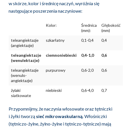
w skórze, kolor i średnicę naczyń, wyróżnia się
następujące poszerzenia naczyniowe:
Kolor:
Średnica
Głębokość
(mm):
(mm)
teleangiektazje
szkarłatny
0,1-0,4
0,4
(angiektazje)
teleangiektazje
ciemnoniebieski
0,4-1,0
0,6
(wenulektazje)
teleangiektazje
purpurowy
0,6-2,0
0,6
(wenulo-
angiektazje)
żylaki
niebieski
0,6-4,0
0,7
siatkowate
Przypomnijmy, że naczynia włosowate oraz tętniczki
i żyłki tworzą
sieć mikrowaskularną.
Włośniczki
(tętniczo-żylne, żylno-żylne i tętniczo-tętnicze) mają