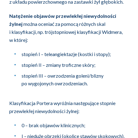
z układu powierzchownego na zastawki żył głębokich.
Natężenie objawów przewlekłej niewydolności
żylnej
można oceniać za pomocą różnych skal
i klasyfikacji, np. trójstopniowej klasyfikacji Widmera,
w której:
stopień I – teleangiektazje (kostki i stopy);
stopień II – zmiany troficzne skóry;
stopień III – owrzodzenia goleni/blizny
po wygojonych owrzodzeniach.
Klasyfikacja Portera wyróżnia następujące stopnie
przewlekłej niewydolności żylnej:
0 – brak objawów klinicznych;
I – nieduże obrzęki (okolice stawów skokowych),