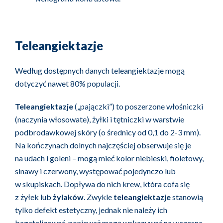
Teleangiektazje
Według dostępnych danych teleangiektazje mogą
dotyczyć nawet 80% populacji.
Teleangiektazje
(„pajączki”) to poszerzone włośniczki
(naczynia włosowate), żyłki i tętniczki w warstwie
podbrodawkowej skóry (o średnicy od 0,1 do 2-3 mm).
Na kończynach dolnych najczęściej obserwuje się je
na udach i goleni – mogą mieć kolor niebieski, fioletowy,
sinawy i czerwony, występować pojedynczo lub
w skupiskach. Dopływa do nich krew, która cofa się
z żyłek lub
żylaków
. Zwykle
teleangiektazje
stanowią
tylko defekt estetyczny, jednak nie należy ich
bagatelizować, ponieważ mogą wskazywać na wczesne