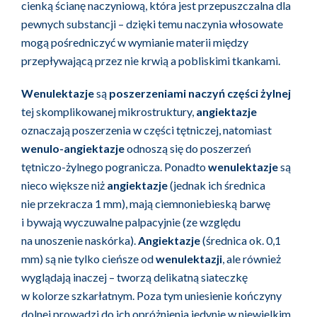
cienką ścianę naczyniową, która jest przepuszczalna dla
pewnych substancji – dzięki temu naczynia włosowate
mogą pośredniczyć w wymianie materii między
przepływającą przez nie krwią a pobliskimi tkankami.
Wenulektazje
są
poszerzeniami naczyń części żylnej
tej skomplikowanej mikrostruktury,
angiektazje
oznaczają poszerzenia w części tętniczej, natomiast
wenulo-angiektazje
odnoszą się do poszerzeń
tętniczo-żylnego pogranicza. Ponadto
wenulektazje
są
nieco większe niż
angiektazje
(jednak ich średnica
nie przekracza 1 mm), mają ciemnoniebieską barwę
i bywają wyczuwalne palpacyjnie (ze względu
na unoszenie naskórka).
Angiektazje
(średnica ok. 0,1
mm) są nie tylko cieńsze od
wenulektazji
, ale również
wyglądają inaczej – tworzą delikatną siateczkę
w kolorze szkarłatnym. Poza tym uniesienie kończyny
dolnej prowadzi do ich opróżnienia jedynie w niewielkim