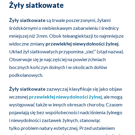
Żyły siatkowate
Żyły siatkowate
są trwale poszerzonymi, żyłami
śródskórnymi o niebieskawym zabarwieniu i średnicy
mniejszej niż 3 mm. Obok teleangiektazji to najmniejsze
widoczne zmiany
przewlekłej niewydolności żylnej
.
Układ żył siatkowatych przypomina „sieć” (stąd nazwa).
Obserwuje się je najczęściej na powierzchniach
bocznych kończyn dolnych i w okolicach dołów
podkolanowych.
Żyły siatkowate
zazwyczaj klasyfikuje się jako objaw
wczesnej
przewlekłej niewydolności żylnej
, ale mogą
występować także w innych okresach choroby. Czasem
pojawiają się bez współobecności nadciśnienia żylnego
i niewydolności zastawek żylnych, stanowiąc
tylko problem natury estetycznej. Przed ustaleniem