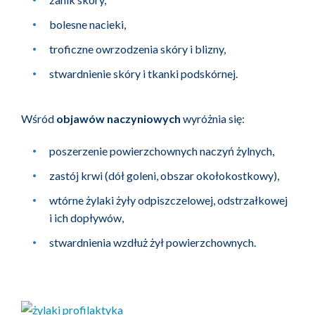
bolesne nacieki,
troficzne owrzodzenia skóry i blizny,
stwardnienie skóry i tkanki podskórnej.
Wśród
objawów naczyniowych
wyróżnia się:
poszerzenie powierzchownych naczyń żylnych,
zastój krwi (dół goleni, obszar okołokostkowy),
wtórne żylaki żyły odpiszczelowej, odstrzałkowej
i ich dopływów,
stwardnienia wzdłuż żył powierzchownych.