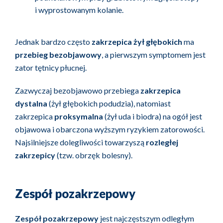
i wyprostowanym kolanie.
Jednak bardzo często
zakrzepica żył głębokich
ma
przebieg bezobjawowy
, a pierwszym symptomem jest
zator tętnicy płucnej.
Zazwyczaj bezobjawowo przebiega
zakrzepica
dystalna
(żył głębokich podudzia), natomiast
zakrzepica
proksymalna
(żył uda i biodra) na ogół jest
objawowa i obarczona wyższym ryzykiem zatorowości.
Najsilniejsze dolegliwości towarzyszą
rozległej
zakrzepicy
(tzw. obrzęk bolesny).
Zespół pozakrzepowy
Zespół pozakrzepowy
jest najczęstszym odległym