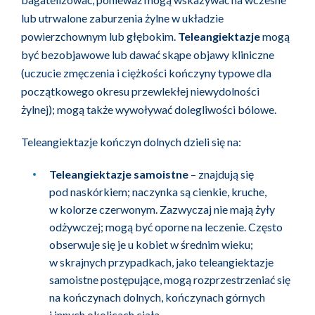
lub utrwalone zaburzenia żylne w układzie
powierzchownym lub głębokim.
Teleangiektazje
mogą
być bezobjawowe lub dawać skąpe objawy kliniczne
(uczucie zmęczenia i ciężkości kończyny typowe dla
początkowego okresu przewlekłej niewydolności
żylnej); mogą także wywoływać dolegliwości bólowe.
Teleangiektazje kończyn dolnych dzieli się na:
Teleangiektazje samoistne
– znajdują się
pod naskórkiem; naczynka są cienkie, kruche,
w kolorze czerwonym. Zazwyczaj nie mają żyły
odżywczej; mogą być oporne na leczenie. Często
obserwuje się je u kobiet w średnim wieku;
w skrajnych przypadkach, jako teleangiektazje
samoistne postępujące, mogą rozprzestrzeniać się
na kończynach dolnych, kończynach górnych
i innych okolicach ciała.