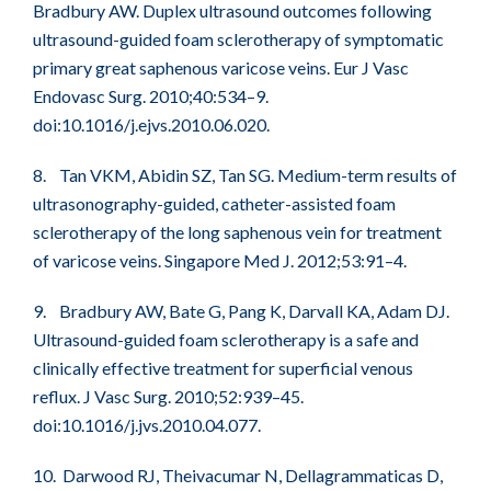
Bradbury AW. Duplex ultrasound outcomes following
ultrasound-guided foam sclerotherapy of symptomatic
primary great saphenous varicose veins. Eur J Vasc
Endovasc Surg. 2010;40:534–9.
doi:10.1016/j.ejvs.2010.06.020.
8. Tan VKM, Abidin SZ, Tan SG. Medium-term results of
ultrasonography-guided, catheter-assisted foam
sclerotherapy of the long saphenous vein for treatment
of varicose veins. Singapore Med J. 2012;53:91–4.
9. Bradbury AW, Bate G, Pang K, Darvall KA, Adam DJ.
Ultrasound-guided foam sclerotherapy is a safe and
clinically effective treatment for superficial venous
reflux. J Vasc Surg. 2010;52:939–45.
doi:10.1016/j.jvs.2010.04.077.
10. Darwood RJ, Theivacumar N, Dellagrammaticas D,