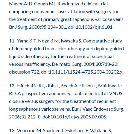
Mavor AID, Gough MJ. Randomized clinical trial
comparing endovenous laser ablation with surgery for
the treatment of primary great saphenous varicose veins.
Br J Surg. 2008;95:294–301. doi:10.1002/bjs.6101.
11. Yamaki T, Nozaki M, Iwasaka S. Comparative study
of duplex-guided foam sclerotherapy and duplex-guided
liquid sclerotherapy for the treatment of superficial
venous insufficiency. Dermatol Surg. 2004;30:718-22;
discussion 722. doi:10.1111/j.1524-4725.2004.30202.x.
12. Hinchliffe RJ, Ubhi J, Beech A, Ellison J, Braithwaite
BD. A prospective randomised controlled trial of VNUS
closure versus surgery for the treatment of recurrent
long saphenous varicose veins. Eur J Vasc Endovasc Surg.
2006;31:212–8. doi:10.1016/j.ejvs.2005.07.005.
13. Venermo M, Saarinen J, Eskelinen E, Vähäaho S,