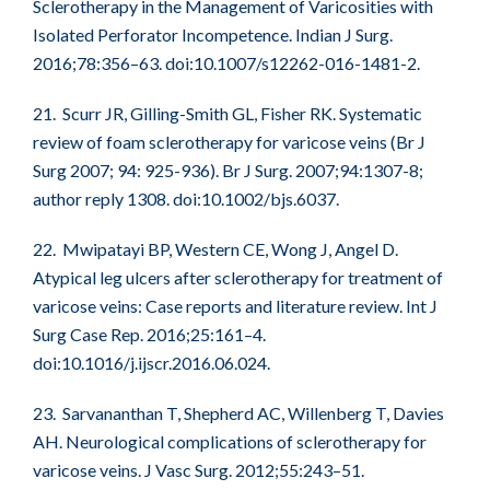
Sclerotherapy in the Management of Varicosities with
Isolated Perforator Incompetence. Indian J Surg.
2016;78:356–63. doi:10.1007/s12262-016-1481-2.
21. Scurr JR, Gilling-Smith GL, Fisher RK. Systematic
review of foam sclerotherapy for varicose veins (Br J
Surg 2007; 94: 925-936). Br J Surg. 2007;94:1307-8;
author reply 1308. doi:10.1002/bjs.6037.
22. Mwipatayi BP, Western CE, Wong J, Angel D.
Atypical leg ulcers after sclerotherapy for treatment of
varicose veins: Case reports and literature review. Int J
Surg Case Rep. 2016;25:161–4.
doi:10.1016/j.ijscr.2016.06.024.
23. Sarvananthan T, Shepherd AC, Willenberg T, Davies
AH. Neurological complications of sclerotherapy for
varicose veins. J Vasc Surg. 2012;55:243–51.