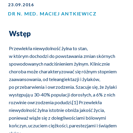
23.09.2016
DR N. MED. MACIEJ ANTKIEWICZ
Wstęp
Przewlekła niewydolność żylna to stan,
w którym dochodzi do powstawania zmian skórnych
spowodowanych nadciśnieniem żylnym. Klinicznie
choroba może charakteryzować się różnym stopniem
zaawansowania, od teleangiektazji i żylaków,
po przebarwienia i owrzodzenia. Szacuje się, że żylaki
występują u 30-40% populacji dorosłych, a 6% z nich
rozwinie owrzodzenia podudzi.[1] Przewlekła
niewydolność żylna istotnie obniża jakość życia,
ponieważ wiąże się z dolegliwościami bólowymi
kończyn, uczuciem ciężkości, parestezjami i świądem