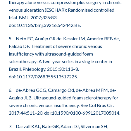
therapy alone versus compression plus surgery in chronic
venous ulceration (ESCHAR): Randomised controlled
trial. BMJ. 2007;335:83.
doi:10.1136/bmj.39216.542442.BE.
5. Neto FC, Araújo GR de, Kessler IM, Amorim RFB de,
Falcão DP. Treatment of severe chronic venous
insufficiency with ultrasound-guided foam
sclerotherapy: A two-year series in a single center in
Brazil. Phlebology. 2015;30:113–8.
doi:10.1177/0268355513517225.
6. de-Abreu GCG, Camargo Od, de-Abreu MFM, de-
Aquino JLB. Ultrasound-guided foam sclerotherapy for
severe chronic venous insufficiency. Rev Col Bras Cir.
2017;44:511–20. doi:10.1590/0100-69912017005014.
7. Darvall KAL, Bate GR, Adam DJ, Silverman SH,