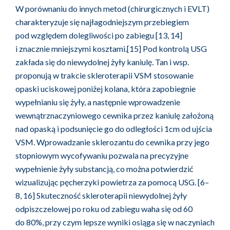
W porównaniu do innych metod (chirurgicznych i EVLT)
charakteryzuje się najłagodniejszym przebiegiem
pod względem dolegliwości po zabiegu [13, 14]
i znacznie mniejszymi kosztami.[15] Pod kontrolą USG
zakłada się do niewydolnej żyły kaniulę. Tan i wsp.
proponują w trakcie skleroterapii VSM stosowanie
opaski uciskowej poniżej kolana, która zapobiegnie
wypełnianiu się żyły, a następnie wprowadzenie
wewnątrznaczyniowego cewnika przez kaniulę założoną
nad opaską i podsunięcie go do odległości 1cm od ujścia
VSM. Wprowadzanie sklerozantu do cewnika przy jego
stopniowym wycofywaniu pozwala na precyzyjne
wypełnienie żyły substancją, co można potwierdzić
wizualizując pęcherzyki powietrza za pomocą USG. [6–
8, 16] Skuteczność skleroterapii niewydolnej żyły
odpiszczelowej po roku od zabiegu waha się od 60
do 80%, przy czym lepsze wyniki osiąga się w naczyniach