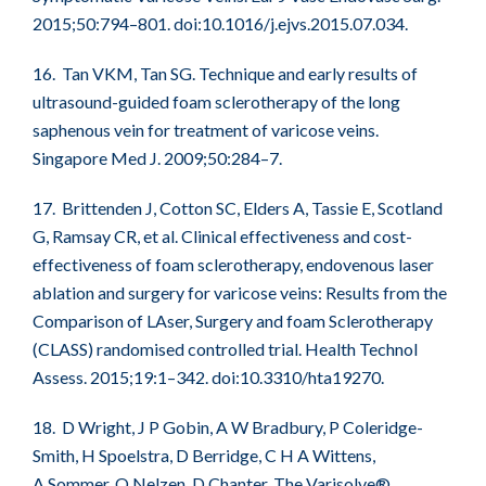
2015;50:794–801. doi:10.1016/j.ejvs.2015.07.034.
16. Tan VKM, Tan SG. Technique and early results of
ultrasound-guided foam sclerotherapy of the long
saphenous vein for treatment of varicose veins.
Singapore Med J. 2009;50:284–7.
17. Brittenden J, Cotton SC, Elders A, Tassie E, Scotland
G, Ramsay CR, et al. Clinical effectiveness and cost-
effectiveness of foam sclerotherapy, endovenous laser
ablation and surgery for varicose veins: Results from the
Comparison of LAser, Surgery and foam Sclerotherapy
(CLASS) randomised controlled trial. Health Technol
Assess. 2015;19:1–342. doi:10.3310/hta19270.
18. D Wright, J P Gobin, A W Bradbury, P Coleridge-
Smith, H Spoelstra, D Berridge, C H A Wittens,
A Sommer, O Nelzen, D Chanter, The Varisolve®