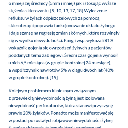
o mniejszej średnicy (5mm i mniej) jak i stosując wyższe
stężenia sklerozantu. [9, 10, 13, 17, 18] Wyleczenie
refluksu w żyłach odpiszczelowych za pomocą
skleroterapii poprawia funkcjonowanie układu żylnego
i daje szansę na regresję zmian skórnych, które rozwinęły
się w wyniku niewydolności. Pang i wsp. wykazali 81%
wskaźnik gojenia się owrzodzeń żylnych u pacjentów
poddanych temu zabiegowi. Średni czas gojenia wynosił
u nich 6,5 miesiąca (w grupie kontrolnej 24 miesiące),
a współczynnik nawrotów 5% w ciągu dwóch lat (40%
w grupie kontrolnej). [19]
Kolejnym problemem klinicznym związanym
z przewlekłą niewydolnością żylną jest izolowana
niewydolność perforatorów, która stanowi przyczynę
prawie 20% żylaków. Ponadto może manifestować się
w postaci pozostałych objawów niewydolności żylnej
tj. zmian skórnych, teleangiektazji, przebarwień