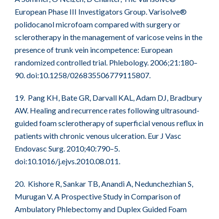
European Phase III Investigators Group. Varisolve®
polidocanol microfoam compared with surgery or
sclerotherapy in the management of varicose veins in the
presence of trunk vein incompetence: European
randomized controlled trial. Phlebology. 2006;21:180–
90. doi:10.1258/026835506779115807.
19. Pang KH, Bate GR, Darvall KAL, Adam DJ, Bradbury
AW. Healing and recurrence rates following ultrasound-
guided foam sclerotherapy of superficial venous reflux in
patients with chronic venous ulceration. Eur J Vasc
Endovasc Surg. 2010;40:790–5.
doi:10.1016/j.ejvs.2010.08.011.
20. Kishore R, Sankar TB, Anandi A, Nedunchezhian S,
Murugan V. A Prospective Study in Comparison of
Ambulatory Phlebectomy and Duplex Guided Foam