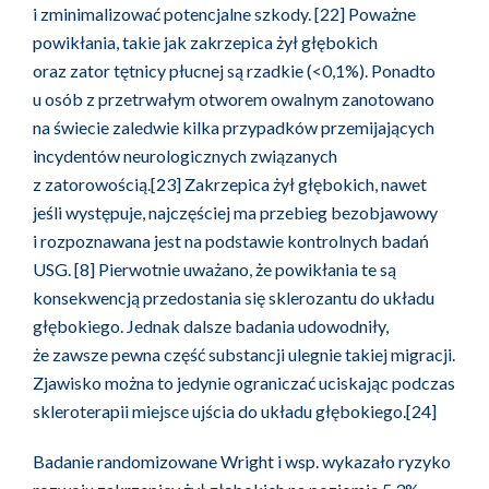
i zminimalizować potencjalne szkody. [22] Poważne
powikłania, takie jak zakrzepica żył głębokich
oraz zator tętnicy płucnej są rzadkie (<0,1%). Ponadto
u osób z przetrwałym otworem owalnym zanotowano
na świecie zaledwie kilka przypadków przemijających
incydentów neurologicznych związanych
z zatorowością.[23] Zakrzepica żył głębokich, nawet
jeśli występuje, najczęściej ma przebieg bezobjawowy
i rozpoznawana jest na podstawie kontrolnych badań
USG. [8] Pierwotnie uważano, że powikłania te są
konsekwencją przedostania się sklerozantu do układu
głębokiego. Jednak dalsze badania udowodniły,
że zawsze pewna część substancji ulegnie takiej migracji.
Zjawisko można to jedynie ograniczać uciskając podczas
skleroterapii miejsce ujścia do układu głębokiego.[24]
Badanie randomizowane Wright i wsp. wykazało ryzyko