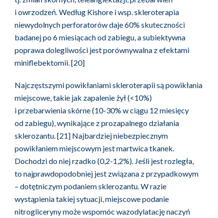
i owrzodzeń. Według Kishore i wsp. skleroterapia
niewydolnych perforatorów daje 60% skuteczności
badanej po 6 miesiącach od zabiegu, a subiektywna
poprawa dolegliwości jest porównywalna z efektami
miniflebektomii. [20]
Najczęstszymi powikłaniami skleroterapii są powikłania
miejscowe, takie jak zapalenie żył (<10%)
i przebarwienia skórne (10-30% w ciągu 12 miesięcy
od zabiegu), wynikające z prozapalnego działania
sklerozantu. [21] Najbardziej niebezpiecznym
powikłaniem miejscowym jest martwica tkanek.
Dochodzi do niej rzadko (0,2-1,2%). Jeśli jest rozległa,
to najprawdopodobniej jest związana z przypadkowym
– dotętniczym podaniem sklerozantu. W razie
wystąpienia takiej sytuacji, miejscowe podanie
nitrogliceryny może wspomóc wazodylatację naczyń