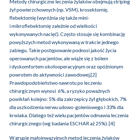
Metody chirurgiczne leczenia żylaków obejmują striping
żył powierzchownych (np. VSM), krosektomię,
flebektomię (wyróżnia się także mini-
i mikroflebektomię zależnie od wielkości
wykonywanych nacięć). Często stosuje się kombinację
powyższych metod wykonywaną w trakcie jednego
zabiegu. Takie postępowanie podnosi jakość życia
operowanych pacjentów, ale wiąże się z bólem
i dyskomfortem okołooperacyjnym oraz opóźnionym
powrotem do aktywności zawodowej.[2]
Prawdopodobieństwo nawrotu po leczeniu
chirurgicznym wynosi 6%, a ryzyko poważnych
powikłań kolejno: 5% dla zakrzepicy żył głębokich, 7%
dla uszkodzenia nerwu udowo-goleniowego i 33% dla
krwiaka. Dlatego też wielu pacjentów odmawia leczenia
chirurgicznego (wg badania ESCHAR aż 25%). [4]
W grupie małoinwazyjnych metod leczenia żylaków