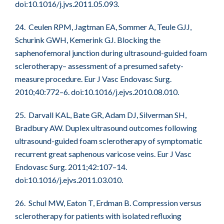
doi:10.1016/j.jvs.2011.05.093.
24. Ceulen RPM, Jagtman EA, Sommer A, Teule GJJ,
Schurink GWH, Kemerink GJ. Blocking the
saphenofemoral junction during ultrasound-guided foam
sclerotherapy– assessment of a presumed safety-
measure procedure. Eur J Vasc Endovasc Surg.
2010;40:772–6. doi:10.1016/j.ejvs.2010.08.010.
25. Darvall KAL, Bate GR, Adam DJ, Silverman SH,
Bradbury AW. Duplex ultrasound outcomes following
ultrasound-guided foam sclerotherapy of symptomatic
recurrent great saphenous varicose veins. Eur J Vasc
Endovasc Surg. 2011;42:107–14.
doi:10.1016/j.ejvs.2011.03.010.
26. Schul MW, Eaton T, Erdman B. Compression versus
sclerotherapy for patients with isolated refluxing