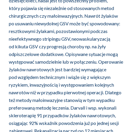
dziesięcioleci, nadal jest to powszechny problem,
który pojawia się niezależnie od stosowanych metod
chirurgicznych czy małoinwazyjnych. Nawrót żylaków
po usuwaniu niewydolnej GSV może być spowodowany:
resztkowymi żylakami, pozostawionymi podczas
nieefektywnego stripingu GSV, neowaskularyzacją
od kikuta GSV czy progresją choroby np. na żyły
odpiszczelowe dodatkowe. Opisywane sytuacje mogą
występować samodzielnie lub w połączeniu. Operowanie
żylaków nawrotowych jest bardziej wymagające
pod względem technicznym i wiąże się z większym
ryzykiem, inwazyjnością i występowaniem kolejnych
nawrotów niż w przypadku pierwotnej operacji. Dlatego
też metody małoinwazyjne stanowią w tym wypadku
preferowaną metodę leczenia. Darvall i wsp. wykonali
skleroterapię 91 przypadków żylaków nawrotowych,
osiągając 92% wskaźnik powodzenia już po jednej sesji
zabiegowej. Rekanalizacja naczyń po 12 miesiącach