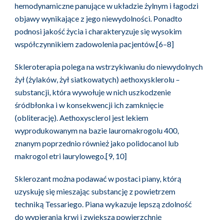
hemodynamiczne panujące w układzie żylnym i łagodzi
objawy wynikające z jego niewydolności. Ponadto
podnosi jakość życia i charakteryzuje się wysokim
współczynnikiem zadowolenia pacjentów.[6–8]
Skleroterapia polega na wstrzykiwaniu do niewydolnych
żył (żylaków, żył siatkowatych) aethoxysklerolu –
substancji, która wywołuje w nich uszkodzenie
śródbłonka i w konsekwencji ich zamknięcie
(obliterację). Aethoxysclerol jest lekiem
wyprodukowanym na bazie lauromakrogolu 400,
znanym poprzednio również jako polidocanol lub
makrogol etri laurylowego.[9, 10]
Sklerozant można podawać w postaci piany, którą
uzyskuję się mieszając substancję z powietrzem
techniką Tessariego. Piana wykazuje lepszą zdolność
do wypierania krwi i zwiększa powierzchnię