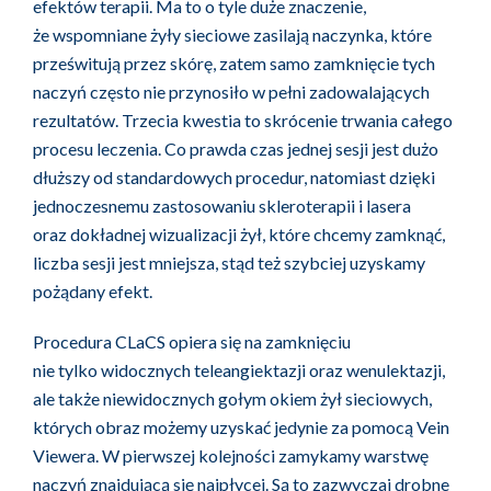
efektów terapii. Ma to o tyle duże znaczenie,
że wspomniane żyły sieciowe zasilają naczynka, które
prześwitują przez skórę, zatem samo zamknięcie tych
naczyń często nie przynosiło w pełni zadowalających
rezultatów. Trzecia kwestia to skrócenie trwania całego
procesu leczenia. Co prawda czas jednej sesji jest dużo
dłuższy od standardowych procedur, natomiast dzięki
jednoczesnemu zastosowaniu skleroterapii i lasera
oraz dokładnej wizualizacji żył, które chcemy zamknąć,
liczba sesji jest mniejsza, stąd też szybciej uzyskamy
pożądany efekt.
Procedura CLaCS opiera się na zamknięciu
nie tylko widocznych teleangiektazji oraz wenulektazji,
ale także niewidocznych gołym okiem żył sieciowych,
których obraz możemy uzyskać jedynie za pomocą Vein
Viewera. W pierwszej kolejności zamykamy warstwę
naczyń znajdującą się najpłycej. Są to zazwyczaj drobne