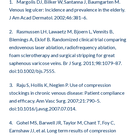
1. Margolis DJ, Bilker W, Santanna J, Baumgarten M.
Venous leg ulcer: Incidence and prevalence in the elderly.
J Am Acad Dermatol. 2002;46:381–6.
2. Rasmussen LH, Lawaetz M, Bjoern L, Vennits B,
Blemings A, Eklof B. Randomized clinical trial comparing
endovenous laser ablation, radiofrequency ablation,
foam sclerotherapy and surgical stripping for great
saphenous varicose veins. Br J Surg. 2011;98:1079–87.
doi:10.1002/bjs.7555.
3. Raju S, Hollis K, Neglen P. Use of compression
stockings in chronic venous disease: Patient compliance
and efficacy. Ann Vasc Surg. 2007;21:790–5.
doi:10.1016/j.avsg.2007.07.014.
4. Gohel MS, Barwell JR, Taylor M, Chant T, Foy C,
Earnshaw JJ, et al. Long term results of compression