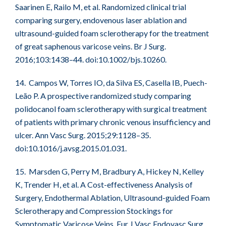
Saarinen E, Railo M, et al. Randomized clinical trial
comparing surgery, endovenous laser ablation and
ultrasound-guided foam sclerotherapy for the treatment
of great saphenous varicose veins. Br J Surg.
2016;103:1438–44. doi:10.1002/bjs.10260.
14. Campos W, Torres IO, da Silva ES, Casella IB, Puech-
Leão P. A prospective randomized study comparing
polidocanol foam sclerotherapy with surgical treatment
of patients with primary chronic venous insufficiency and
ulcer. Ann Vasc Surg. 2015;29:1128–35.
doi:10.1016/j.avsg.2015.01.031.
15. Marsden G, Perry M, Bradbury A, Hickey N, Kelley
K, Trender H, et al. A Cost-effectiveness Analysis of
Surgery, Endothermal Ablation, Ultrasound-guided Foam
Sclerotherapy and Compression Stockings for
Symptomatic Varicose Veins. Eur J Vasc Endovasc Surg.