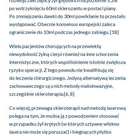
rozwoju zakrzepicy żył głębokich na poziomie 5,3%
po wstrzyknięciu 60ml sklerozantu w postaci piany.
Po zmniejszeniu dawki do 30ml powikłanie to przestało
występować. Obecnie konsensus europejski zaleca
ograniczenie do 10ml podczas jednego zabiegu. [18]
Wielu pacjentów chorujących na przewlekłą
niewydolność żylną cierpi również na inne schorzenia
internistyczne, których współistnienie istotnie zwiększa
ryzyko operacji. Z tego powodu nie kwalifikują się
do leczenia chirurgicznego. Jedyną alternatywą leczenia
zachowawczego są u nich metody małoinwazyjne,
szczególnie skleroterapia.[6, 8]
Co więcej, przewaga skleroterapii nad metodą laserową
polega na tym, że można ją z powodzeniem stosować
w przypadku żył krętych (w których sztywne włókno
lasera nie może się poruszać) i biegnących płytko