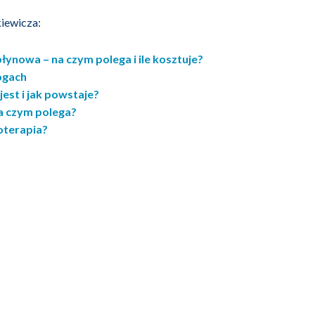
iewicza:
łynowa – na czym polega i ile kosztuje?
ogach
est i jak powstaje?
a czym polega?
oterapia?