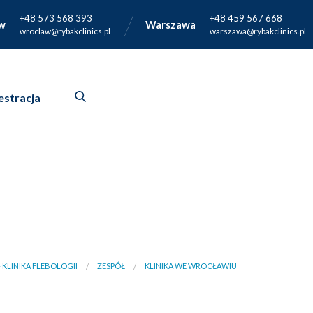
+48 573 568 393
+48 459 567 668
w
Warszawa
wroclaw@rybakclinics.pl
warszawa@rybakclinics.pl
estracja
 KLINIKA FLEBOLOGII
ZESPÓŁ
KLINIKA WE WROCŁAWIU