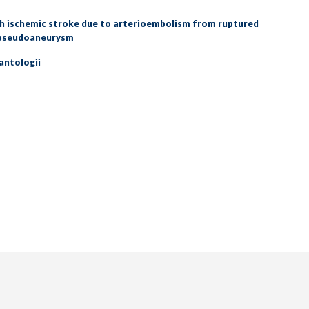
h ischemic stroke due to arterioembolism from ruptured
 pseudoaneurysm
antologii