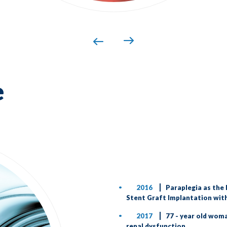
e
2016
Paraplegia as the 
Stent Graft Implantation wit
2017
77 - year old woma
renal dysfunction