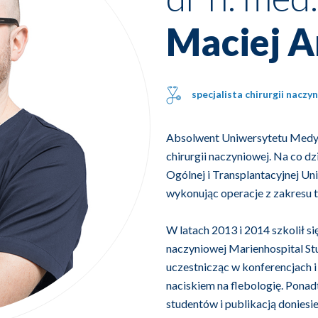
Maciej A
specjalista chirurgii naczy
Absolwent Uniwersytetu Medycz
chirurgii naczyniowej. Na co dz
Ogólnej i Transplantacyjnej Un
wykonując operacje z zakresu t
W latach 2013 i 2014 szkolił się
naczyniowej Marienhospital St
uczestnicząc w konferencjach i
naciskiem na flebologię. Ponad
studentów i publikacją donie