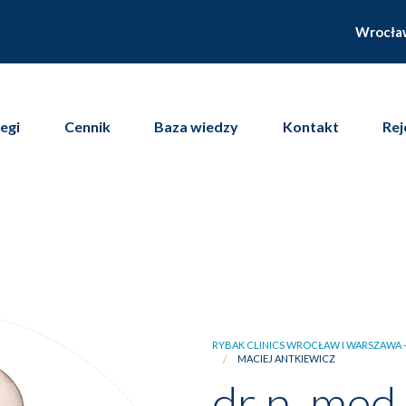
Wrocła
egi
Cennik
Baza wiedzy
Kontakt
Rej
RYBAK CLINICS WROCŁAW I WARSZAWA -
MACIEJ ANTKIEWICZ
dr n. med.