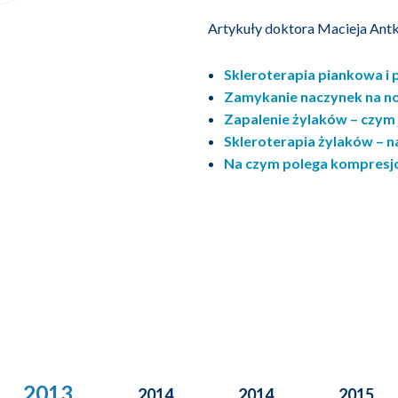
Artykuły doktora Macieja Antk
Skleroterapia piankowa i p
Zamykanie naczynek na n
Zapalenie żylaków – czym j
Skleroterapia żylaków – n
Na czym polega kompresj
2013
2014
2014
2015