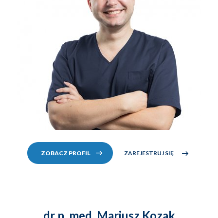
ZAREJESTRUJ SIĘ
ZOBACZ PROFIL
dr n. med. Mariusz Kozak